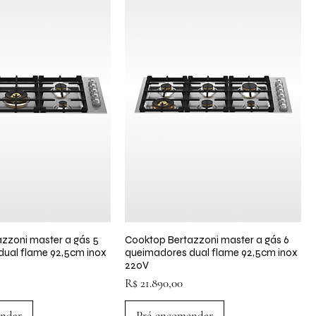
zzoni master a gás 5
lização rápida
Cooktop Bertazzoni master a gás 6
Visualização rápida
ual flame 92,5cm inox
queimadores dual flame 92,5cm inox
220V
Preço
R$ 21.890,00
ndar
Pré-encomendar