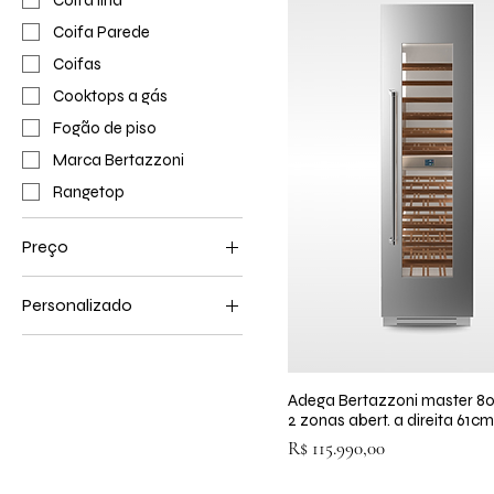
Coifa Parede
Coifas
Cooktops a gás
Fogão de piso
Marca Bertazzoni
Rangetop
Preço
Personalizado
R$ 13.690
R$ 121.990
Coifa ilha
Coifa Parede
Adega Bertazzoni master 80
Visualização rápid
Coifas
2 zonas abert. a direita 61c
Cooktops a gás
Preço
R$ 115.990,00
Fogão de piso