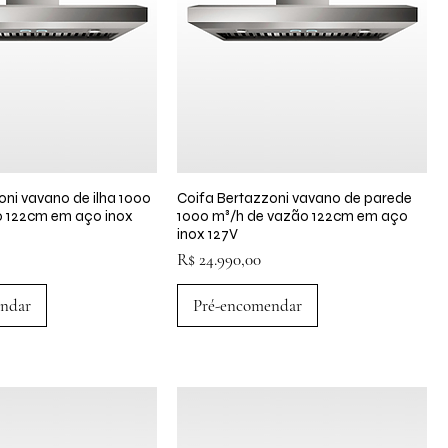
oni vavano de ilha 1000
lização rápida
Coifa Bertazzoni vavano de parede
Visualização rápida
o 122cm em aço inox
1000 m³/h de vazão 122cm em aço
inox 127V
Preço
R$ 24.990,00
ndar
Pré-encomendar