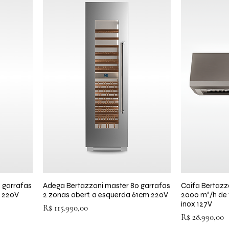
 garrafas
a
Adega Bertazzoni master 80 garrafas
Visualização rápida
Coifa Bertazz
Visua
m 220V
2 zonas abert. a esquerda 61cm 220V
2000 m³/h de
inox 127V
Preço
R$ 115.990,00
Preço
R$ 28.990,00