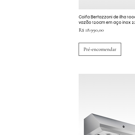
Coifa Bertazzoni de ilha 10
Visualização rápid
vazão 120cm em aço inox 
Preço
R$ 18.990,00
Pré-encomendar