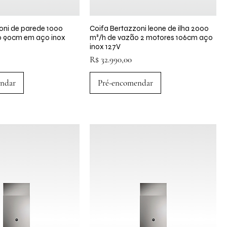
oni de parede 1000
lização rápida
Coifa Bertazzoni leone de ilha 2000
Visualização rápida
o 90cm em aço inox
m³/h de vazão 2 motores 106cm aço
inox 127V
Preço
R$ 32.990,00
ndar
Pré-encomendar