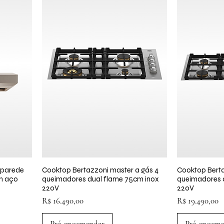
 parede
a
Cooktop Bertazzoni master a gás 4
Visualização rápida
Cooktop Berta
Visua
m aço
queimadores dual flame 75cm inox
queimadores d
220V
220V
Preço
Preço
R$ 16.490,00
R$ 19.490,00
Pré-encomendar
Pré-encome