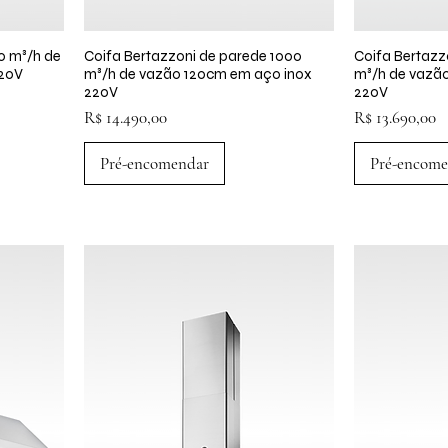
00 m³/h de
a
Coifa Bertazzoni de parede 1000
Visualização rápida
Coifa Bertazz
Visua
220V
m³/h de vazão 120cm em aço inox
m³/h de vazã
220V
220V
Preço
Preço
R$ 14.490,00
R$ 13.690,00
Pré-encomendar
Pré-encome