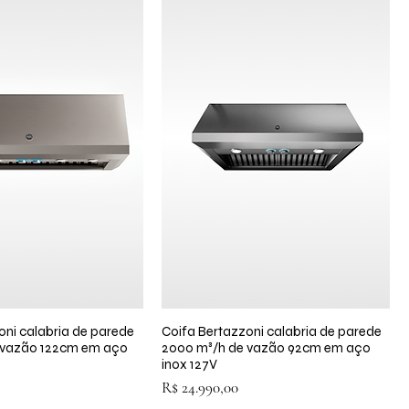
oni calabria de parede
lização rápida
Coifa Bertazzoni calabria de parede
Visualização rápida
 vazão 122cm em aço
2000 m³/h de vazão 92cm em aço
inox 127V
Preço
R$ 24.990,00