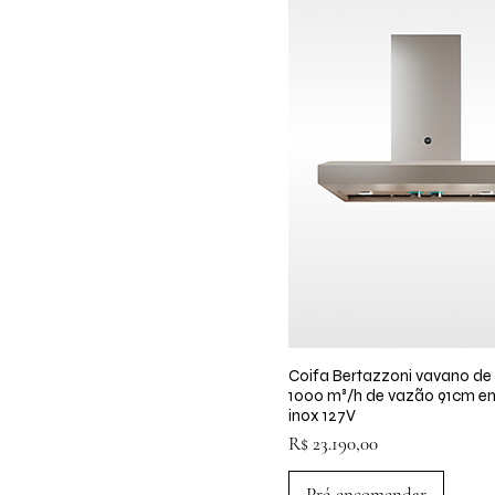
Coifa Bertazzoni vavano de
Visualização rápid
1000 m³/h de vazão 91cm e
inox 127V
Preço
R$ 23.190,00
Pré-encomendar