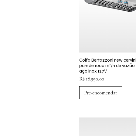
Coifa Bertazzoni new cervin
Visualização rápid
parede 1000 m³/h de vazã
aço inox 127V
Preço
R$ 18.590,00
Pré-encomendar