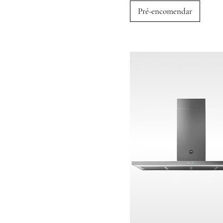
Marca Bertazzoni
Pré-encomendar
Rangetop