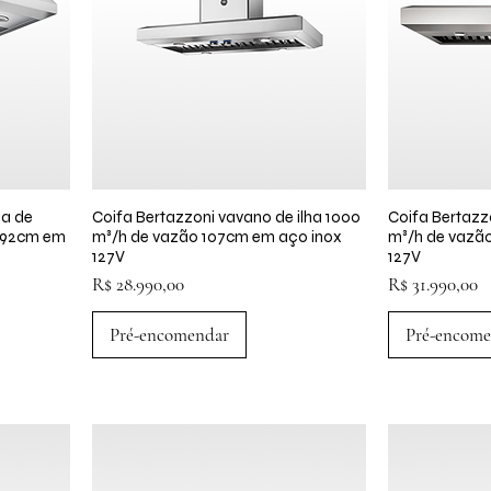
ia de
a
Coifa Bertazzoni vavano de ilha 1000
Visualização rápida
Coifa Bertazz
Visua
o 92cm em
m³/h de vazão 107cm em aço inox
m³/h de vazã
127V
127V
Preço
Preço
R$ 28.990,00
R$ 31.990,00
Pré-encomendar
Pré-encome