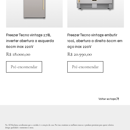
Freezer Tecno vintage 278L
Freezer Tecno vintage embutir
inverter abertura a esquerda
100L abertura a direita 60cm em
60cm inox 220V
aço inox 220V
Preço
Preço
R$ 18.000,00
R$ 20.990,00
Pré-encomendar
Pré-encomendar
Voltar ao topo
Na All Kitchens, acreditamos que a cozinha é o coração da casa. Por isso, reunimos as melhores marcas e produtos premium para quem valoriza
design, qualidade e momentos à mesa.