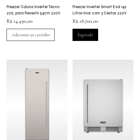
Freezer Coluna Inverter Tecno
Freezer Inverter Smart Evol 142
221L para Revestir 54cm 220V
Litros Inox com 3 Cestos 220V
Preço
Preço
R$ 14.490,00
R$ 18.700,00
Adicionar ao carrinho
Esgotado