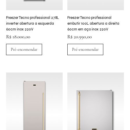
Freezer Tecno professional 278L
Freezer Tecno professional
inverter abertura a esquerda
embutir 100L abertura a direita
60cm inox 220V
60cm em aço inox 220V
Preço
Preço
R$ 18.000,00
R$ 20.990,00
Pré-encomendar
Pré-encomendar