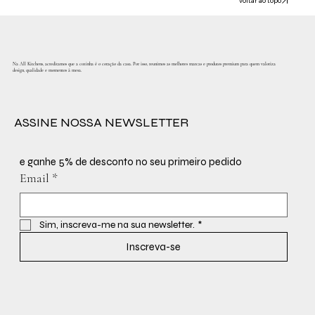
Voltar ao topo
Na All Kitchens, acreditamos que a cozinha é o coração da casa. Por isso, reunimos as melhores marcas e produtos premium para quem valoriza
design, qualidade e momentos à mesa.
ASSINE NOSSA NEWSLETTER
e ganhe 5% de desconto no seu primeiro pedido
Email
*
Sim, inscreva-me na sua newsletter.
*
Inscreva-se