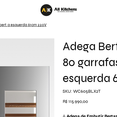
bert. a esquerda 61cm 220V
Adega Bert
80 garrafa
esquerda 
SKU
SKU:
WC605BLX2T
WC605BLX2T
Preço
R$ 115.990,00
A
Adega de Embutir Berta