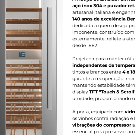
aço inox 304 e puxador re
artesanal italiana e engenh
140 anos de excelência Ber
dedicada a quem deseja pres
imponente, construído com 
externamente, reflete a at
desde 1882.
Projetada para manter rótul
independentes de tempera
tintos e brancos entre
4 e 1
garante a recuperação imed
mantendo estabilidade térm
display
TFT “Touch & Scroll
umidade, proporcionando um
A porta, equipada com
vidr
os vinhos contra radiação e
vibrações do compressor
a
essencial para preservar ar