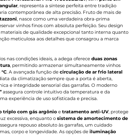
tangular
, representa a síntese perfeita entre tradição
aria contemporânea de alta precisão. Fruto de mais de
tazzoni
, nasce como uma verdadeira obra-prima
ervar vinhos finos com absoluta perfeição. Seu design
materiais de qualidade excepcional tanto interna quanto
enção meticulosa aos detalhes que consagrou a marca
os nas condições ideais, a adega oferece
duas zonas
tura
, permitindo armazenar simultaneamente vinhos
8 °C
. A avançada função de
circulação de ar frio lateral
iata da climatização sempre que a porta é aberta,
ica e integridade sensorial das garrafas. O moderno
”
assegura controle intuitivo da temperatura e da
a experiência de uso sofisticada e precisa.
o triplo com gás argônio
e
tratamento anti-UV
, protege
 luz excessiva, enquanto o
sistema de amortecimento de
ssegura repouso absoluto às garrafas, um cuidado
omas, corpo e longevidade. As opções de
iluminação