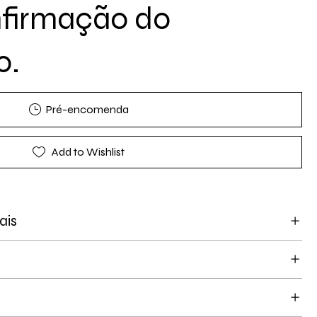
nfirmação do
o.
Pré-encomenda
Add to Wishlist
ais