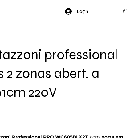
Login
azzoni professional
s 2 zonas abert. a
61cm 220V
zzoni Professional PRO WC605BLX2T
, com
porta em