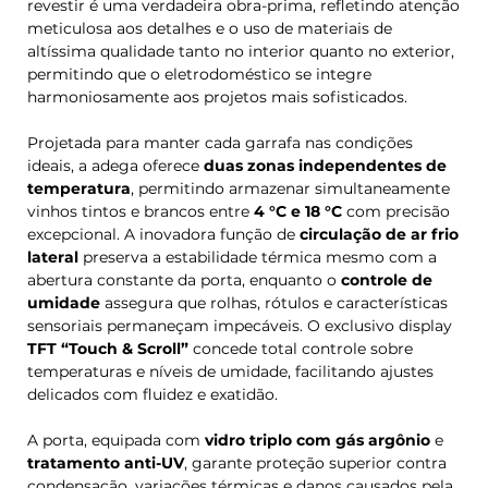
revestir é uma verdadeira obra-prima, refletindo atenção
meticulosa aos detalhes e o uso de materiais de
altíssima qualidade tanto no interior quanto no exterior,
permitindo que o eletrodoméstico se integre
harmoniosamente aos projetos mais sofisticados.
Projetada para manter cada garrafa nas condições
ideais, a adega oferece
duas zonas independentes de
temperatura
, permitindo armazenar simultaneamente
vinhos tintos e brancos entre
4 °C e 18 °C
com precisão
excepcional. A inovadora função de
circulação de ar frio
lateral
preserva a estabilidade térmica mesmo com a
abertura constante da porta, enquanto o
controle de
umidade
assegura que rolhas, rótulos e características
sensoriais permaneçam impecáveis. O exclusivo display
TFT “Touch & Scroll”
concede total controle sobre
temperaturas e níveis de umidade, facilitando ajustes
delicados com fluidez e exatidão.
A porta, equipada com
vidro triplo com gás argônio
e
tratamento anti-UV
, garante proteção superior contra
condensação, variações térmicas e danos causados pela