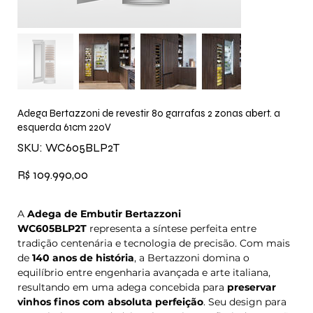
Adega Bertazzoni de revestir 80 garrafas 2 zonas abert. a
esquerda 61cm 220V
SKU
SKU:
WC605BLP2T
WC605BLP2T
Preço
R$ 109.990,00
A
Adega de Embutir Bertazzoni
WC605BLP2T
representa a síntese perfeita entre
tradição centenária e tecnologia de precisão. Com mais
de
140 anos de história
, a Bertazzoni domina o
equilíbrio entre engenharia avançada e arte italiana,
resultando em uma adega concebida para
preservar
vinhos finos com absoluta perfeição
. Seu design para