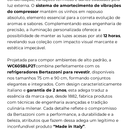
luz externa. O
sistema de amortecimento de vibrações
do compressor
mantém os vinhos em repouso
absoluto, elemento essencial para a correta evolução de
aromas e sabores. Complementando essa engenharia de
precisão, a iluminação personalizada oferece a
possibilidade de manter as luzes acesas por até
12 horas
,
revelando sua coleção com impacto visual marcante e
estética impecável.
Projetada para compor ambientes de alto padrão, a
WC605BLP2T
combina perfeitamente com os
refrigeradores Bertazzoni para revestir
, disponíveis
nos tamanhos 75 cm e 90 cm, formando conjuntos
elegantes e integrados. Com design caracteristicamente
italiano e
garantia de 2 anos
, esta adega traduz a
essência da marca que, desde 1882, fabrica produtos
com técnicas de engenharia avançadas e tradição
culinária milenar. Cada detalhe reflete o compromisso
da Bertazzoni com a performance, a durabilidade e a
beleza, atributos que fazem dessa adega um legítimo e
inconfundível produto
“Made in Italy”
.