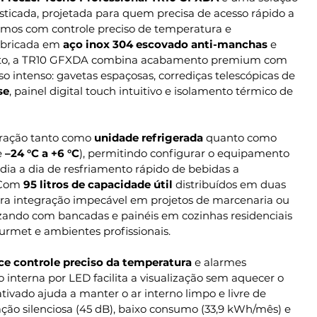
isticada, projetada para quem precisa de acesso rápido a
sumos com controle preciso de temperatura e
abricada em
aço inox 304 escovado anti-manchas
e
sto, a TR10 GFXDA combina acabamento premium com
 intenso: gavetas espaçosas, corrediças telescópicas de
se
, painel digital touch intuitivo e isolamento térmico de
peração tanto como
unidade refrigerada
quanto como
e
–24 °C a +6 °C
), permitindo configurar o equipamento
ia a dia de resfriamento rápido de bebidas a
 Com
95 litros de capacidade útil
distribuídos em duas
para integração impecável em projetos de marcenaria ou
izando com bancadas e painéis em cozinhas residenciais
urmet e ambientes profissionais.
ce controle preciso da temperatura
e alarmes
o interna por LED facilita a visualização sem aquecer o
o ativado ajuda a manter o ar interno limpo e livre de
ção silenciosa (45 dB), baixo consumo (33,9 kWh/mês) e