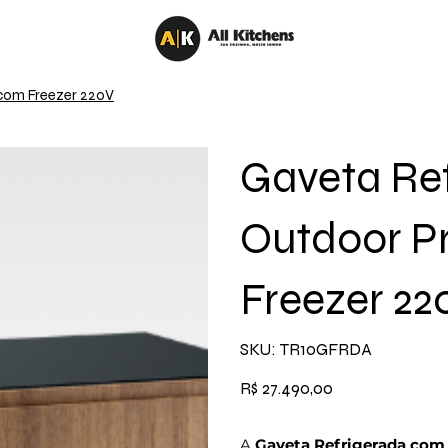
 com Freezer 220V
Gaveta Re
Outdoor P
Freezer 22
SKU
SKU:
TR10GFRDA
TR10GFRDA
Preço
R$ 27.490,00
A
Gaveta Refrigerada com 