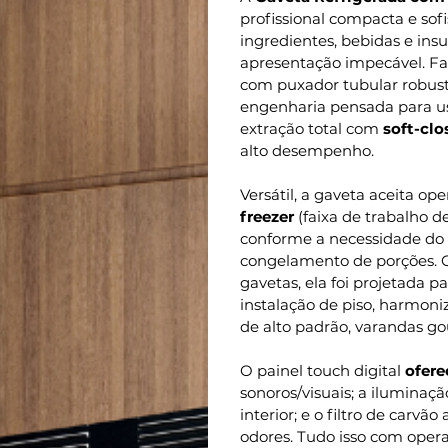
profissional compacta e sof
ingredientes, bebidas e in
apresentação impecável. F
com puxador tubular robu
engenharia pensada para uso
extração total com
soft-clo
alto desempenho.
Versátil, a gaveta aceita o
freezer
(faixa de trabalho d
conforme a necessidade do d
congelamento de porções.
gavetas, ela foi projetada 
instalação de piso, harmon
de alto padrão, varandas go
O painel touch digital
ofere
sonoros/visuais; a iluminaçã
interior; e o filtro de carvã
odores. Tudo isso com opera