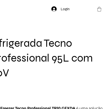
Login
frigerada Tecno
rofessional 95L com
0V
Freezer Tecno Professional TR10 GFXDA
é uma solução