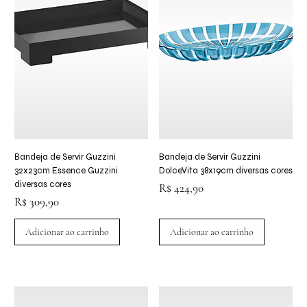
Bandeja de Servir Guzzini
Bandeja de Servir Guzzini
32x23cm Essence Guzzini
DolceVita 38x19cm diversas cores
diversas cores
Preço
R$ 424,90
Preço
R$ 309,90
Adicionar ao carrinho
Adicionar ao carrinho