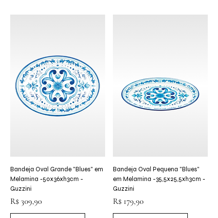
Bandeja Oval Grande "Blues" em
Bandeja Oval Pequena "Blues"
Melamina -50x36xh3cm -
em Melamina -35,5x25,5xh3cm -
Guzzini
Guzzini
Preço
Preço
R$ 309,90
R$ 179,90