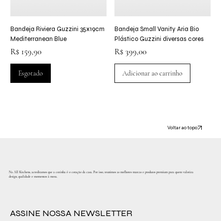
Bandeja Riviera Guzzini 35x19cm
Bandeja Small Vanity Aria Bio
Mediterranean Blue
Plástico Guzzini diversas cores
Preço
Preço
R$ 159,90
R$ 399,00
Esgotado
Adicionar ao carrinho
Voltar ao topo
Na All Kitchens, acreditamos que a cozinha é o coração da casa. Por isso, reunimos as melhores marcas e produtos premium para quem valoriza
design, qualidade e momentos à mesa.
ASSINE NOSSA NEWSLETTER