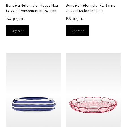
Bandeja Retangular Happy Hour
Bandeja Retangular XL Riviera
Guzzini Transparente BPA Free
Guzzini Melamina Blue
Preço
Preço
R$ 309,90
R$ 309,90
Esgotado
Esgotado