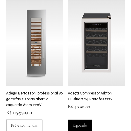
Adega Bertazzoni professional 80
Adega Compressor Arkton
garrafas 2 zonas abert. a
Cuisinart 24 Garrafas 127V
esquerda 61cm 220V
Preço
R$ 4.390,00
Preço
R$ 115.990,00
Pré-encomendar
Esgotado