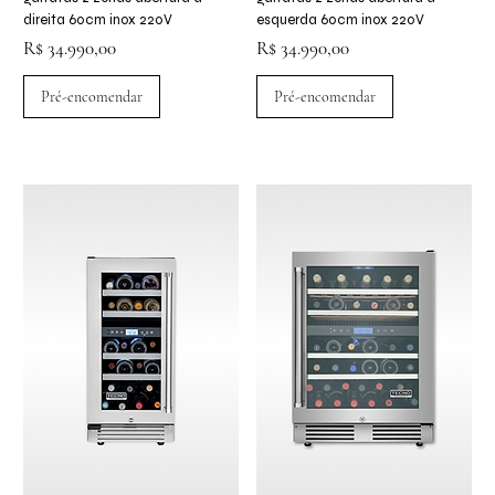
direita 60cm inox 220V
esquerda 60cm inox 220V
Preço
Preço
R$ 34.990,00
R$ 34.990,00
Pré-encomendar
Pré-encomendar