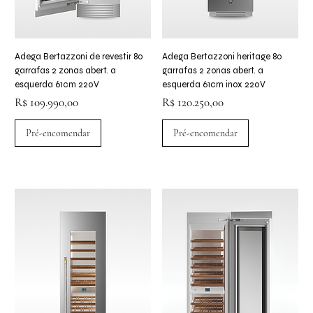
Adega Bertazzoni de revestir 80
Adega Bertazzoni heritage 80
garrafas 2 zonas abert. a
garrafas 2 zonas abert. a
esquerda 61cm 220V
esquerda 61cm inox 220V
Preço
Preço
R$ 109.990,00
R$ 120.250,00
Pré-encomendar
Pré-encomendar