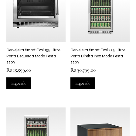
Cervejeira Smart Evol 135 Litros
Cervejeira Smart Evol 425 Litros
Porta Esquerda Modo Festa
Porta Direita Inox Modo Festa
220V
220V
Preço
Preço
R$ 15.599,00
R$ 30.799,00
Esgotado
Esgotado