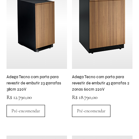
Adega Tecno com porta para
Adega Tecno com porta para
revestir de embutir 23 garrafas
revestir de embutir 43 garrafas 2
38cm 220V
zonas 60cm 220V
Preço
Preço
R$ 12.790,00
R$ 18.790,00
Pré-encomendar
Pré-encomendar