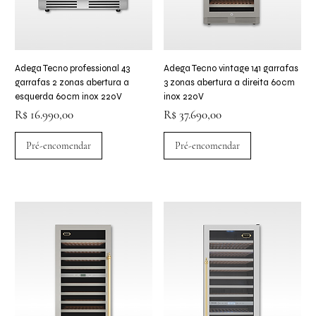
Adega Tecno professional 43
Adega Tecno vintage 141 garrafas
garrafas 2 zonas abertura a
3 zonas abertura a direita 60cm
esquerda 60cm inox 220V
inox 220V
Preço
Preço
R$ 16.990,00
R$ 37.690,00
Pré-encomendar
Pré-encomendar