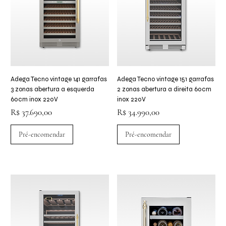
Adega Tecno vintage 141 garrafas
Adega Tecno vintage 151 garrafas
3 zonas abertura a esquerda
2 zonas abertura a direita 60cm
60cm inox 220V
inox 220V
Preço
Preço
R$ 37.690,00
R$ 34.990,00
Pré-encomendar
Pré-encomendar