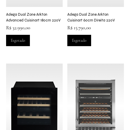
Adega Dual Zone Arkton
Adega Dual Zone Arkton
Advanced Cuisinart 180cm 220V
Cuisinart 60cm Direita 220V
Preço
Preço
R$ 32.990,00
R$ 15.790,00
Esgotado
Esgotado