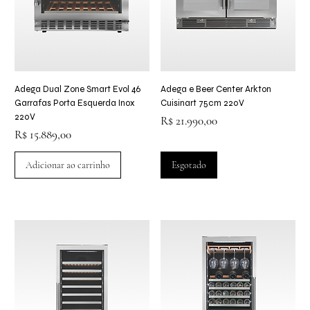
Adega Dual Zone Smart Evol 46
Adega e Beer Center Arkton
Garrafas Porta Esquerda Inox
Cuisinart 75cm 220V
220V
Preço
R$ 21.990,00
Preço
R$ 15.889,00
Adicionar ao carrinho
Esgotado