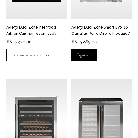
Adega Dual Zone Integrada
Adega Dual Zone Smart Evol 46
Arkton Cuisinart 60cm 220V
Garrafas Porta Direita Inox 220V
Preço
Preço
R$ 17.990,00
R$ 15.889,00
Adicionar ao carrinho
Esgotado