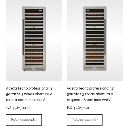
Adega Tecno professional 141
Adega Tecno professional 141
garrafas 3 zonas abertura a
garrafas 3 zonas abertura a
direita 60cm inox 220V
esquerda 60cm inox 220V
Preço
Preço
R$ 37.690,00
R$ 37.690,00
Pré-encomendar
Pré-encomendar