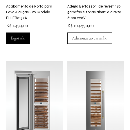
Acabamento de Porta para
Adega Bertazzoni de revestir 80
Lava-Louças Evol Modelo
garrafas 2 zonas abert. a direita
ELLER0152A
61cm 220V
Preço
Preço
R$ 1.499,00
R$ 109.990,00
Esgotado
Adicionar ao carrinho