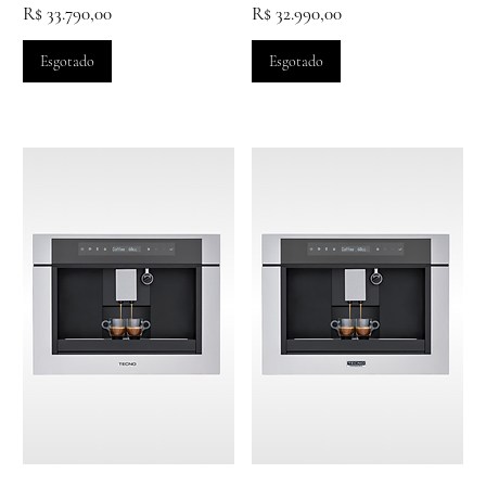
Preço
Preço
R$ 33.790,00
R$ 32.990,00
Esgotado
Esgotado