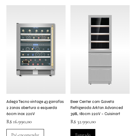
Adega Tecno vintage 43 garrafas
Beer Center com Gaveta
2 zonas abertura a esquerda
Refrigerada Arkton Advanced
60cm inox 220V
398L 180cm 220V – Cuisinart
Preço
Preço
R$ 16.990,00
R$ 32.990,00
Pré-encomendar
Esgotado