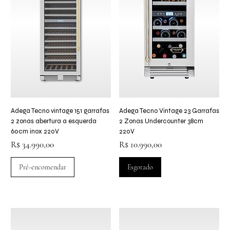
Adega Tecno vintage 151 garrafas
Adega Tecno Vintage 23 Garrafas
2 zonas abertura a esquerda
2 Zonas Undercounter 38cm
60cm inox 220V
220V
Preço
Preço
R$ 34.990,00
R$ 10.990,00
Pré-encomendar
Esgotado