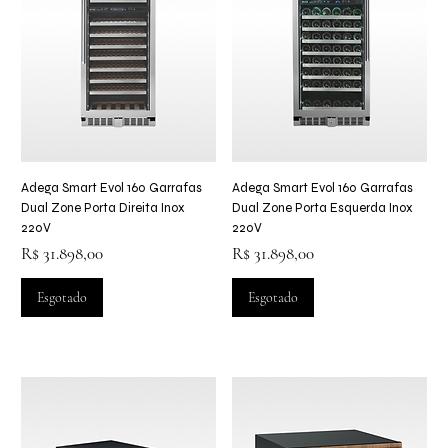
Adega Smart Evol 160 Garrafas
Adega Smart Evol 160 Garrafas
Dual Zone Porta Direita Inox
Dual Zone Porta Esquerda Inox
220V
220V
Preço
Preço
R$ 31.898,00
R$ 31.898,00
Esgotado
Esgotado