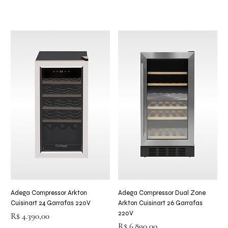
Adega Compressor Arkton
Adega Compressor Dual Zone
Cuisinart 24 Garrafas 220V
Arkton Cuisinart 26 Garrafas
220V
Preço
R$ 4.390,00
Preço
R$ 6.890,00