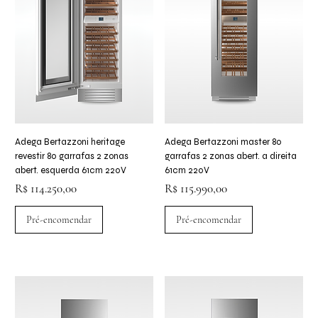
Adega Bertazzoni heritage
Adega Bertazzoni master 80
revestir 80 garrafas 2 zonas
garrafas 2 zonas abert. a direita
abert. esquerda 61cm 220V
61cm 220V
Preço
Preço
R$ 114.250,00
R$ 115.990,00
Pré-encomendar
Pré-encomendar