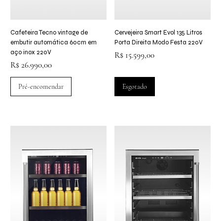
Cafeteira Tecno vintage de
Cervejeira Smart Evol 135 Litros
embutir automática 60cm em
Porta Direita Modo Festa 220V
aço inox 220V
Preço
R$ 15.599,00
Preço
R$ 26.990,00
Pré-encomendar
Esgotado