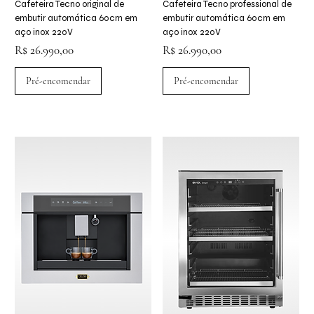
Cafeteira Tecno original de
Cafeteira Tecno professional de
embutir automática 60cm em
embutir automática 60cm em
aço inox 220V
aço inox 220V
Preço
Preço
R$ 26.990,00
R$ 26.990,00
Pré-encomendar
Pré-encomendar