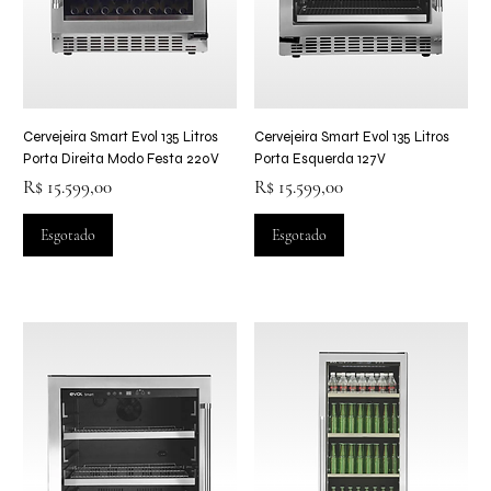
Cervejeira Smart Evol 135 Litros
Cervejeira Smart Evol 135 Litros
Porta Direita Modo Festa 220V
Porta Esquerda 127V
Preço
Preço
R$ 15.599,00
R$ 15.599,00
Esgotado
Esgotado