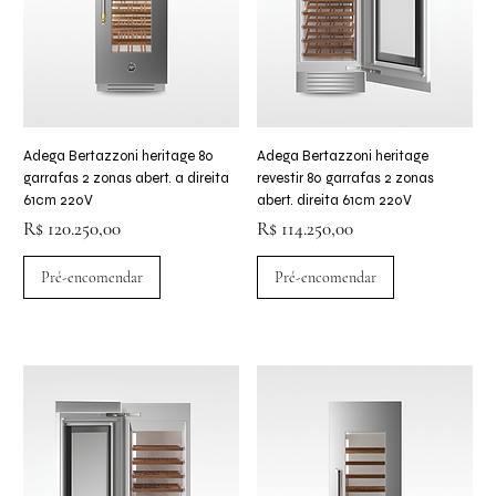
Adega Bertazzoni heritage 80
Adega Bertazzoni heritage
garrafas 2 zonas abert. a direita
revestir 80 garrafas 2 zonas
61cm 220V
abert. direita 61cm 220V
Preço
Preço
R$ 120.250,00
R$ 114.250,00
Pré-encomendar
Pré-encomendar