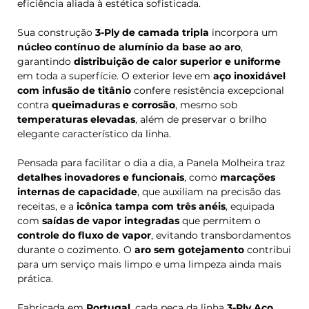
eficiência aliada à estética sofisticada.
Sua construção
3-Ply de camada tripla
incorpora um
núcleo contínuo de alumínio da base ao aro
,
garantindo
distribuição de calor superior e uniforme
em toda a superfície. O exterior leve em
aço inoxidável
com infusão de titânio
confere resistência excepcional
contra
queimaduras e corrosão
, mesmo sob
temperaturas elevadas
, além de preservar o brilho
elegante característico da linha.
Pensada para facilitar o dia a dia, a Panela Molheira traz
detalhes inovadores e funcionais
, como
marcações
internas de capacidade
, que auxiliam na precisão das
receitas, e a
icônica tampa com três anéis
, equipada
com
saídas de vapor integradas
que permitem o
controle do fluxo de vapor
, evitando transbordamentos
durante o cozimento. O
aro sem gotejamento
contribui
para um serviço mais limpo e uma limpeza ainda mais
prática.
Fabricada em
Portugal
, cada peça da linha
3-Ply Aço