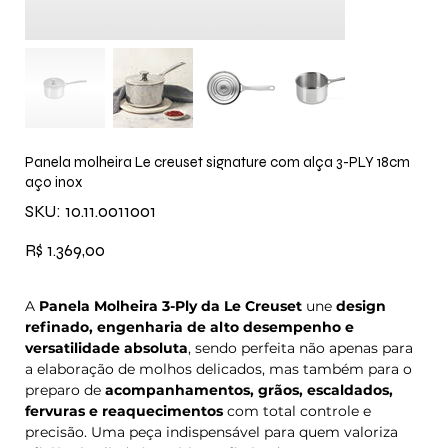
Panela molheira Le creuset signature com alça 3-PLY 18cm
aço inox
SKU
SKU:
10.11.0011001
10.11.0011001
Preço
R$ 1.369,00
A
Panela Molheira 3-Ply da Le Creuset
une
design
refinado, engenharia de alto desempenho e
versatilidade absoluta
, sendo perfeita não apenas para
a elaboração de molhos delicados, mas também para o
preparo de
acompanhamentos, grãos, escaldados,
fervuras e reaquecimentos
com total controle e
precisão. Uma peça indispensável para quem valoriza