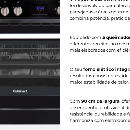
foi desenvolvido para ofere
planejadas e áreas gourme
combina potência, pratici
Equipado com
5 queimado
diferentes receitas ao mes
mais elaborados com eficiên
O seu
forno elétrico integ
resultados consistentes, id
maior estabilidade de calor.
Com
90 cm de largura
, of
desempenho profissional de
resistência, durabilidade e 
harmoniza com eletrodomést