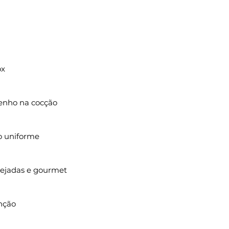
ox
enho na cocção
 uniforme
nejadas e gourmet
nção