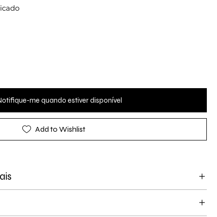
ticado
Notifique-me quando estiver disponível
Add to Wishlist
ais