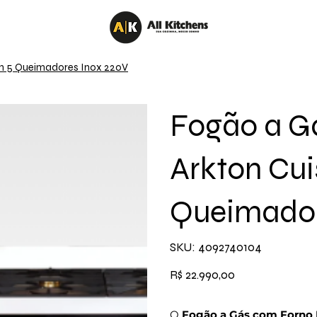
cm 5 Queimadores Inox 220V
Fogão a Gá
Arkton Cui
Queimador
SKU
SKU:
4092740104
4092740104
Preço
R$ 22.990,00
O
Fogão a Gás com Forno 