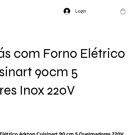
Login
s com Forno Elétrico
sinart 90cm 5
es Inox 220V
Elétrico Arkton Cuisinart 90 cm 5 Queimadores 220V