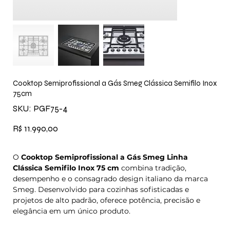
Cooktop Semiprofissional a Gás Smeg Clássica Semifilo Inox
75cm
SKU
SKU:
PGF75-4
PGF75-
4
Preço
R$ 11.990,00
O
Cooktop Semiprofissional a Gás Smeg Linha
Clássica Semifilo Inox 75 cm
combina tradição,
desempenho e o consagrado design italiano da marca
Smeg. Desenvolvido para cozinhas sofisticadas e
projetos de alto padrão, oferece potência, precisão e
elegância em um único produto.