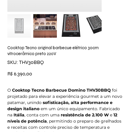
Cooktop Tecno original barbecue elétrico 30cm
vitrocerâmico preto 220V
SKU
SKU:
THV30BBQ
THV30BBQ
Preço
R$ 6.390,00
O
Cooktop Tecno Barbecue Domino THV30BBQ
foi
projetado para elevar a experiência gourmet a um novo
patamar, unindo
sofisticação, alta performance e
design italiano
em um único equipamento. Fabricado
na
Itália
, conta com uma
resistência de 2.100 W
e
12
níveis de potência
, permitindo o preparo de grelhados
e receitas com controle preciso de temperatura e