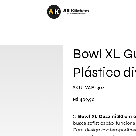
Bowl XL G
Plástico d
SKU
SKU:
VAR-304
VAR-
304
Preço
R$ 499,90
O
Bowl XL Guzzini 30 cm e
busca sofisticação, funcion
Com design contemporâneo e